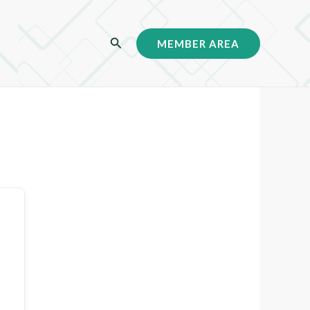
C
MEMBER AREA
a
r
i