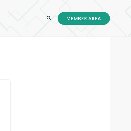
C
MEMBER AREA
a
r
i