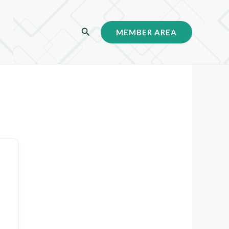
C
MEMBER AREA
a
r
i